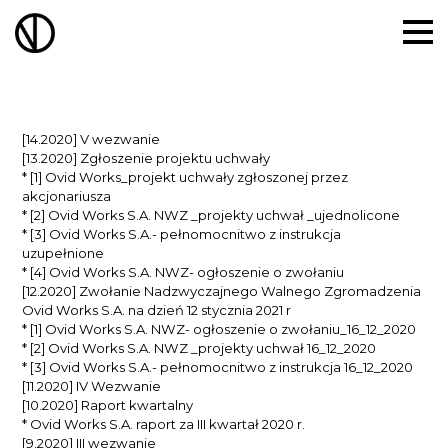
[14.2020] V wezwanie
[13.2020] Zgłoszenie projektu uchwały
* [1] Ovid Works_projekt uchwały zgłoszonej przez
akcjonariusza
* [2] Ovid Works S.A. NWZ _projekty uchwał _ujednolicone
* [3] Ovid Works S.A.- pełnomocnitwo z instrukcja
uzupełnione
* [4] Ovid Works S.A. NWZ- ogłoszenie o zwołaniu
[12.2020] Zwołanie Nadzwyczajnego Walnego Zgromadzenia
Ovid Works S.A. na dzień 12 stycznia 2021 r
* [1] Ovid Works S.A. NWZ- ogłoszenie o zwołaniu_16_12_2020
* [2] Ovid Works S.A. NWZ _projekty uchwał 16_12_2020
* [3] Ovid Works S.A.- pełnomocnitwo z instrukcja 16_12_2020
[11.2020] IV Wezwanie
[10.2020] Raport kwartalny
* Ovid Works S.A. raport za III kwartał 2020 r.
[9.2020] III wezwanie